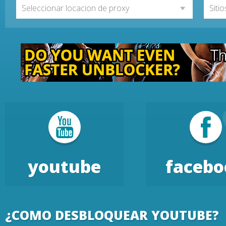
Seleccionar locacion de proxy
Siti
youtube
facebo
¿COMO DESBLOQUEAR YOUTUBE?