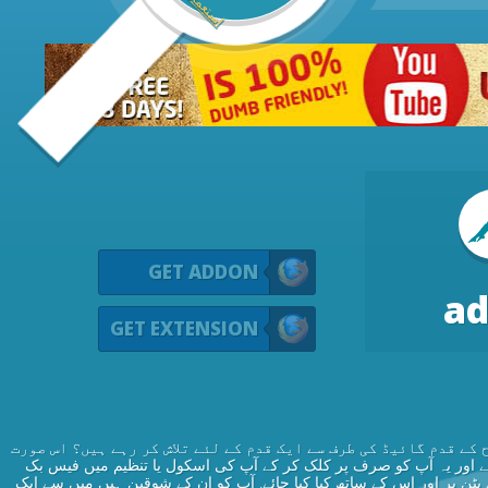
GET ADDON
ad
GET EXTENSION
 کے قدم گائیڈ کی طرف سے ایک قدم کے لئے تلاش کر رہے ہیں؟ اس صورت
ئے بہت آسان ہے اور یہ آپ کو صرف پر کلک کر کے آپ کی اسکول یا تنظیم میں فیس بک
 بٹن پر اور اس کے ساتھ کیا کیا جائے. آپ کو ان کے شوقین ہیں میں سے ایک